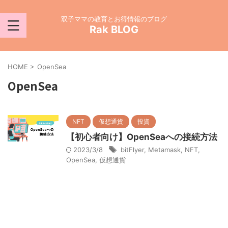
双子ママの教育とお得情報のブログ
Rak BLOG
HOME
>
OpenSea
OpenSea
NFT
仮想通貨
投資
【初心者向け】OpenSeaへの接続方法
2023/3/8
bitFlyer
,
Metamask
,
NFT
,
OpenSea
,
仮想通貨