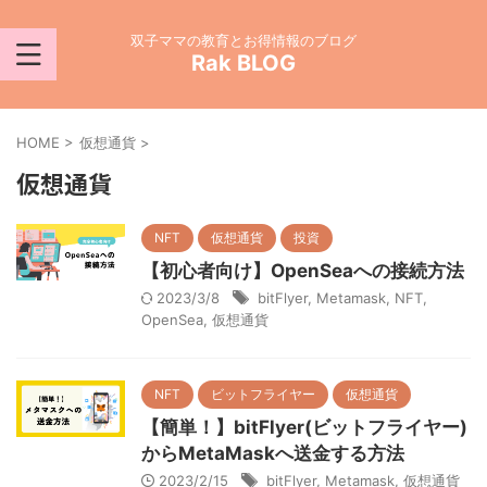
双子ママの教育とお得情報のブログ
Rak BLOG
HOME
>
仮想通貨
>
仮想通貨
NFT
仮想通貨
投資
【初心者向け】OpenSeaへの接続方法
2023/3/8
bitFlyer
,
Metamask
,
NFT
,
OpenSea
,
仮想通貨
NFT
ビットフライヤー
仮想通貨
【簡単！】bitFlyer(ビットフライヤー)
からMetaMaskへ送金する方法
2023/2/15
bitFlyer
,
Metamask
,
仮想通貨