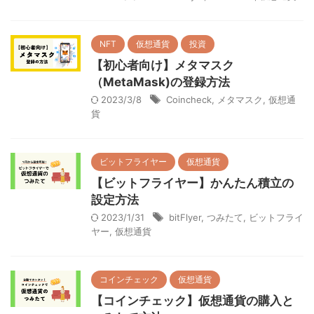
NFT
仮想通貨
投資
【初心者向け】メタマスク
（MetaMask)の登録方法
2023/3/8
Coincheck
,
メタマスク
,
仮想通
貨
ビットフライヤー
仮想通貨
【ビットフライヤー】かんたん積立の
設定方法
2023/1/31
bitFlyer
,
つみたて
,
ビットフライ
ヤー
,
仮想通貨
コインチェック
仮想通貨
【コインチェック】仮想通貨の購入と