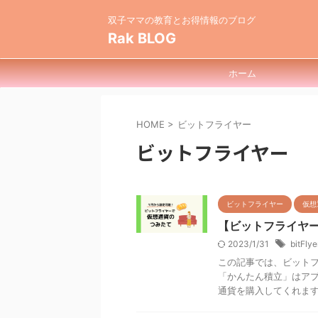
双子ママの教育とお得情報のブログ
Rak BLOG
ホーム
HOME
>
ビットフライヤー
ビットフライヤー
ビットフライヤー
仮想
【ビットフライヤ
2023/1/31
bitFlye
この記事では、ビット
「かんたん積立」はア
通貨を購入してくれます。