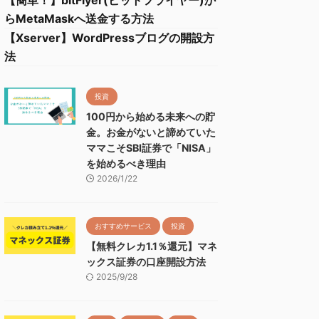
【簡単！】bitFlyer(ビットフライヤー)か
らMetaMaskへ送金する方法
【Xserver】WordPressブログの開設方
法
投資
100円から始める未来への貯
金。お金がないと諦めていた
ママこそSBI証券で「NISA」
を始めるべき理由
2026/1/22
おすすめサービス
投資
【無料クレカ1.1％還元】マネ
ックス証券の口座開設方法
2025/9/28