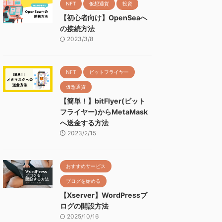
NFT
仮想通貨
投資
【初心者向け】OpenSeaへ
の接続方法
2023/3/8
NFT
ビットフライヤー
仮想通貨
【簡単！】bitFlyer(ビット
フライヤー)からMetaMask
へ送金する方法
2023/2/15
おすすめサービス
ブログを始める
【Xserver】WordPressブ
ログの開設方法
2025/10/16