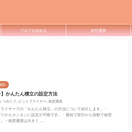
ブログを始める
仮想通貨
通貨
ー】かんたん積立の設定方法
r
,
つみたて
,
ビットフライヤー
,
仮想通貨
フライヤーでの「かんたん積立」の方法について紹介します。・
プリからカンタンに設定が可能です。・最短で翌日から自動で仮想
・仮想通貨は大きく ...