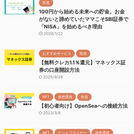
投資
100円から始める未来への貯金。お金
がないと諦めていたママこそSBI証券で
「NISA」を始めるべき理由
2026/1/22
おすすめサービス
投資
【無料クレカ1.1％還元】マネックス証
券の口座開設方法
2025/9/28
NFT
仮想通貨
投資
【初心者向け】OpenSeaへの接続方法
2023/3/8
NFT
ビットフライヤー
仮想通貨