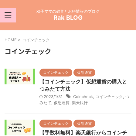
双子ママの教育とお得情報のブログ
Rak BLOG
HOME
>
コインチェック
コインチェック
コインチェック
仮想通貨
【コインチェック】仮想通貨の購入と
つみたて方法
2023/1/31
Coincheck
,
コインチェック
,
つ
みたて
,
仮想通貨
,
楽天銀行
コインチェック
仮想通貨
【手数料無料】楽天銀行からコインチ